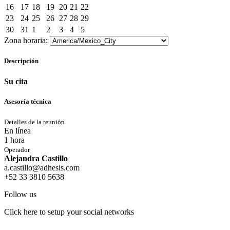
16
17
18
19
20
21
22
23
24
25
26
27
28
29
30
31
1
2
3
4
5
Zona horaria:
Descripción
Su cita
Asesoría técnica
Detalles de la reunión
En línea
1 hora
Operador
Alejandra Castillo
a.castillo@adhesis.com
+52 33 3810 5638
Follow us
Click here to setup your social networks