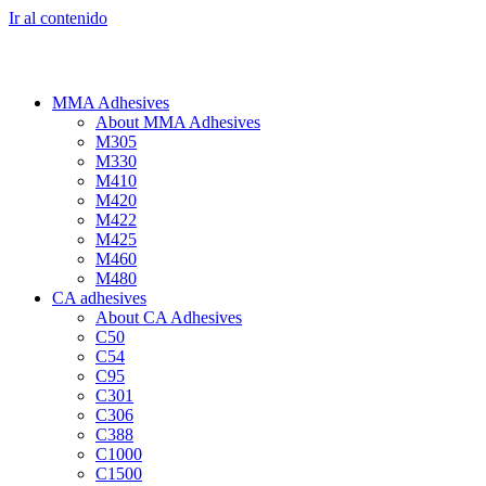
Ir al contenido
MMA Adhesives
About MMA Adhesives
M305
M330
M410
M420
M422
M425
M460
M480
CA adhesives
About CA Adhesives
C50
C54
C95
C301
C306
C388
C1000
C1500