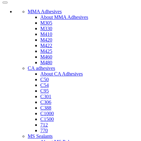
MMA Adhesives
About MMA Adhesives
M305
M330
M410
M420
M422
M425
M460
M480
CA adhesives
About CA Adhesives
C50
C54
C95
C301
C306
C388
C1000
C1500
712
770
MS Sealants