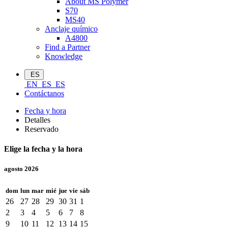
About MS Polymer
S70
MS40
Anclaje químico
A4800
Find a Partner
Knowledge
ES
EN
ES
ES
Contáctanos
Fecha y hora
Detalles
Reservado
Elige la fecha y la hora
agosto 2026
dom
lun
mar
mié
jue
vie
sáb
26
27
28
29
30
31
1
2
3
4
5
6
7
8
9
10
11
12
13
14
15